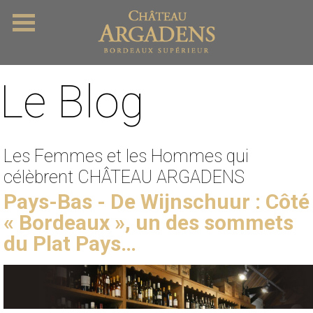
Le Blog
Les Femmes et les Hommes qui
célèbrent CHÂTEAU ARGADENS
Pays-Bas - De Wijnschuur : Côté
« Bordeaux », un des sommets
du Plat Pays…